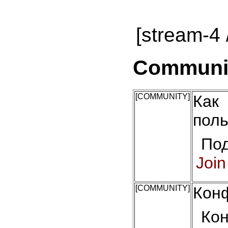
[stream-4 /
Community
[COMMUNITY]
Как
поль
Под
Join
[COMMUNITY]
Конф
Ко