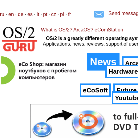
Send messa
ru
·
en
·
de
·
es
·
it
·
pt
·
cz
·
pl
·
fr
What is OS/2? ArcaOS? eComStation
OS/2 is a greatly different operating 
Applications, news, reviews, support of us
News
Arc
Hardware
eCoSoft
Future
Youtub