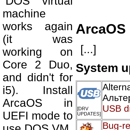
DOS virtual
machine
works again
ArcaOS
(it was
[...]
working on
Core 2 Duo,
System up
and didn't for
Alte
i5). Install
Альте
ArcaOS in
USB dr
[DRV
UEFI mode to
UPDATES]
Bug-re
use DOS VM.