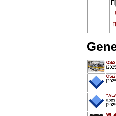
п
Gene
OS/2
[2025
OS/2
[2025
"ALA
apps
[2025
What