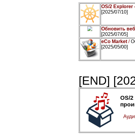
OS/2 Explorer
[2025/07/10]
Обновить веб
[2025/07/05]
eCo Market
/
О
[2025/05/00]
[END]
[20
OS/
прои
Ауди