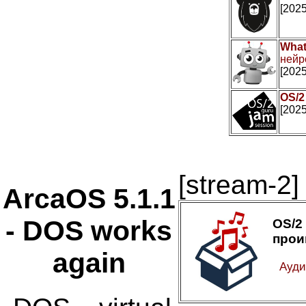
[2025
What
нейр
[2025
OS/2
[2025
[stream-2]
ArcaOS 5.1.1
- DOS works
OS/
прои
again
Ауди