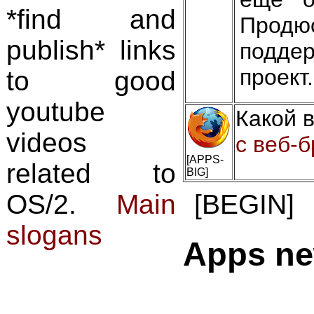
*find and
Продюс
publish* links
подде
проект.
to good
youtube
Какой 
videos
с веб-б
[APPS-
related to
BIG]
[BEGIN]
OS/2.
Main
slogans
Apps n