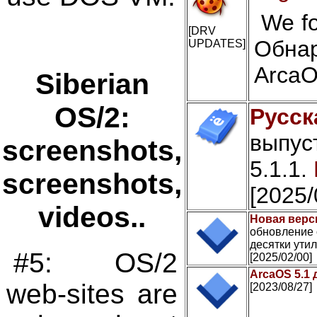
We fo
[DRV
Обна
UPDATES]
ArcaO
Siberian
OS/2:
Русск
выпус
screenshots,
5.1.1.
screenshots,
[2025/
videos..
Новая верси
обновление 
десятки утил
#5: OS/2
[2025/02/00]
ArcaOS 5.1 
web-sites are
[2023/08/27]