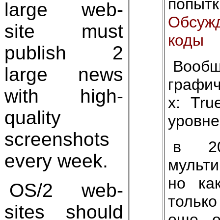
попы
large web-
Обсуж
site must
коды
publish 2
Вооб
large news
графич
with high-
х: Tru
quality
уровне
screenshots
в 20
every week.
мульти
но ка
OS/2 web-
только
sites should
еще о