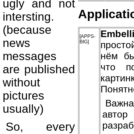
ugly and not
Applicati
intersting.
(because
Embell
[APPS-
news
BIG]
просто
messages
нём бы
что п
are published
картинк
without
Понятн
pictures
Важна
usually)
авто
разра
So, every