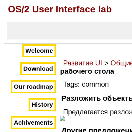
OS/2 User Interface lab
Welcome
Развитие UI
>
Общие
Download
рабочего стола
Tags: common
Our roadmap
Разложить объект
History
Предлагается разлож
Achivements
Другие предложен