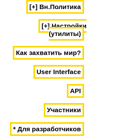
[+] Вн.Политика
[+] Настройки
(утилиты)
Как захватить мир?
User Interface
API
Участники
* Для разработчиков