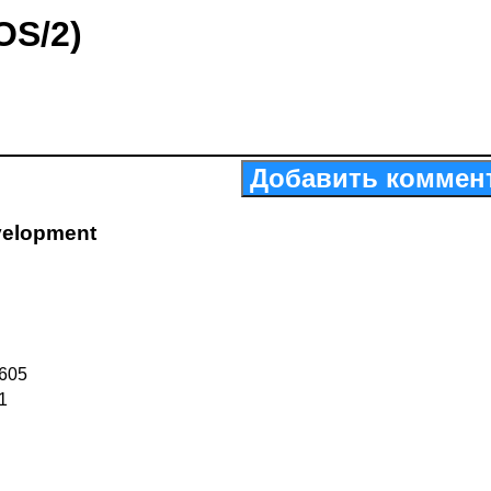
OS/2)
Добавить коммен
velopment
605
1