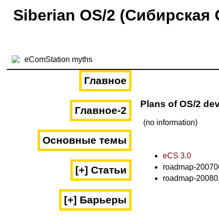
Siberian OS/2 (Сибирская 
Главное
Plans of OS/2 de
Главное-2
(no information)
Основные темы
eCS 3.0
roadmap-20070
[+] Статьи
roadmap-20080
[+] Барьеры