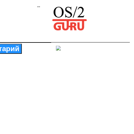
--
тарий