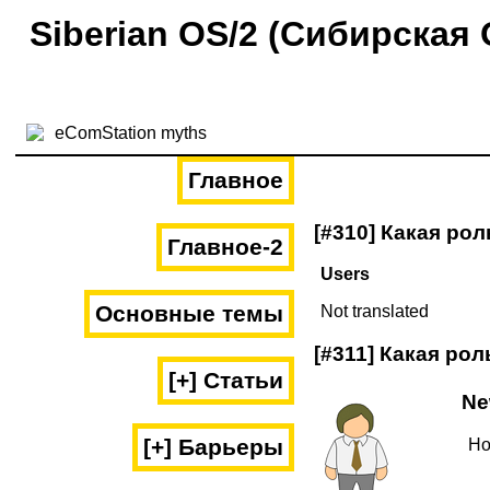
Siberian OS/2 (Сибирская 
Главное
[#310] Какая ро
Главное-2
Users
Основные темы
Not translated
[#311] Какая ро
[+] Статьи
Ne
[+] Барьеры
Ho