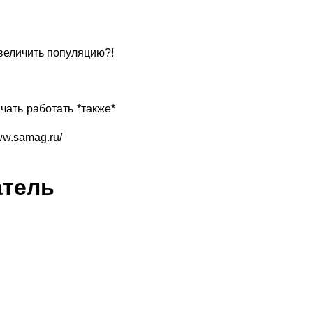
увеличить популяцию?!
ать работать *также*
ww.samag.ru/
атель