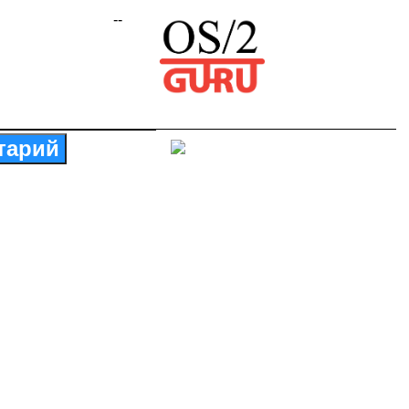
--
тарий