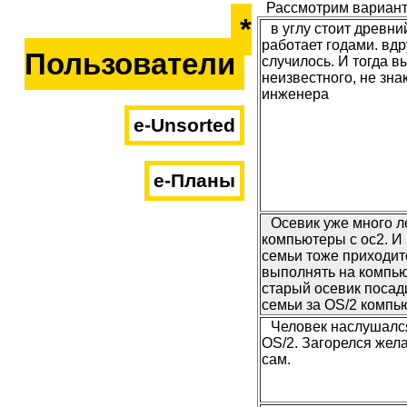
Рассмотрим вариант
*
в углу стоит древни
работает годами. вдр
Пользователи
случилось. И тогда 
неизвестного, не зна
инженера
e-Unsorted
e-Планы
Осевик уже много л
компьютеры с ос2. И
семьи тоже приходит
выполнять на компью
старый осевик посад
семьи за OS/2 компь
Человек наслушался
OS/2. Загорелся жел
сам.