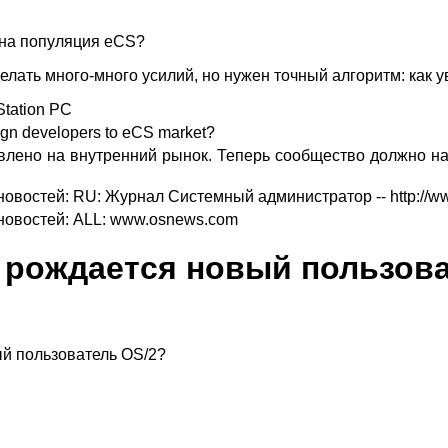
ена популяция eCS?
елать много-много усилий, но нужен точный алгоритм: как 
tation PC
reign developers to eCS market?
лено на внутренний рынок. Теперь сообщество должно нач
новостей: RU: Журнал Системный администратор -- http://w
новостей: ALL: www.osnews.com
к рождается новый пользов
ый пользователь OS/2?