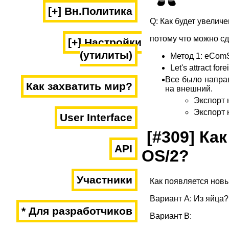
[+] Вн.Политика
Q: Как будет увелич
потому что можно сд
[+] Настройки
(утилиты)
Метод 1: eComS
Let's attract fo
Все было направ
Как захватить мир?
на внешний.
Экспорт 
Экспорт 
User Interface
[#309] Ка
API
OS/2?
Участники
Как появляется нов
Вариант А: Из яйца?
* Для разработчиков
Вариант B: