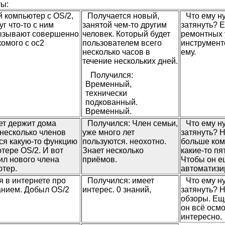
ы:
й компьютер с OS/2,
Получается новый,
Что ему н
уг что-то с ним
занятой чем-то другим
затянуть? 
вызывают совершенно
человек. Который будет
ремонтных 
комого с ос2
пользователем всего
инструмент
несколько часов в
ему.
течение нескольких дней.
Получился:
Временный,
технически
подкованный.
Временный.
ет держит дома
Получился: Член семьи,
Что ему н
 несколько членов
уже много лет
затянуть? 
ся какую-то функцию
пользуются. неохотно.
больше ком
тере OS/2. И вот
Знает несколько
какие-то пя
ил нового члена
приёмов.
Чтобы он е
ютер.
автоматизи
 в интернете про
Получился: имеет
Что ему н
анием. Добыл OS/2
интерес. 0 знаний,
затянуть? 
обзоры. Ещ
он всё осмо
интересно.